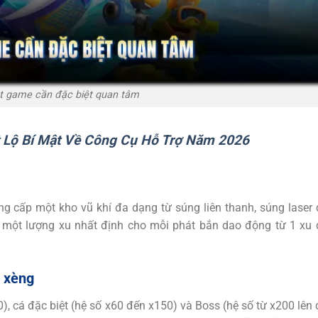
t game cần đặc biệt quan tâm
t Lộ Bí Mật Về Công Cụ Hỗ Trợ Năm 2026
g cấp một kho vũ khí đa dạng từ súng liên thanh, súng laser
n một lượng xu nhất định cho mỗi phát bắn dao động từ 1 xu
á xèng
, cá đặc biệt (hệ số x60 đến x150) và Boss (hệ số từ x200 lên