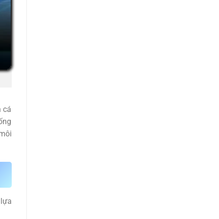
n cá
hống
 môi
 lựa