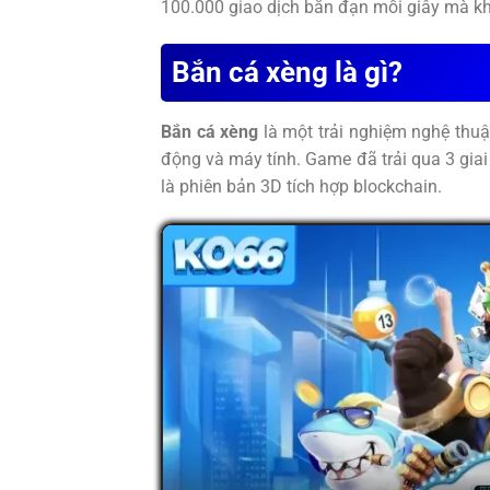
100.000 giao dịch bắn đạn mỗi giây mà khô
Bắn cá xèng là gì?
Bắn cá xèng
là một trải nghiệm nghệ thuật
động và máy tính. Game đã trải qua 3 gia
là phiên bản 3D tích hợp blockchain.