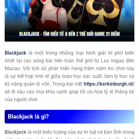
Blackjack
là một trong những loại hình giải trí phổ biến
nhất tại các sòng bài trên toàn thế giới từ Las Vegas đến
Macau. Với lịch sử phát triển hàng trăm năm trò chơi này
là sự kết hợp tinh tế giữa toán học xác suất, tâm lý học và
kỹ năng quản lý vốn. Trong bài viết
https://kerkinburgh.nl/
sẽ đi sâu vào mọi khía cạnh giúp tối ưu hóa tỷ lệ thắng lợi
của người chơi.
Blackjack là gì?
Blackjack
là một biểu tượng của sự trí tuệ và bản lĩnh trong