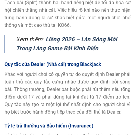
Tách bài (Split) thành hai hand riêng biệt để tối đa hóa cơ
hội chiến thắng nhà cái. Việc hiểu rõ khi nào nên thực hiện
từng hành động là sự khác biệt giữa một người chơi phổ
thông và một cao thủ tại KO66.
Xem thêm:
Liêng 2026 – Làn Sóng Mới
Trong Làng Game Bài Kinh Điển
Quy tắc của Dealer (Nhà cái) trong Blackjack
Khác với người chơi có quyền tự do quyết định Dealer phải
tuân thủ các quy tắc cứng nhắc được quy định bởi sòng
bài. Thông thường, Dealer bắt buộc phải rút thêm nếu tổng
điểm dưới 17 và phải dừng lại khi đạt từ 17 điểm trở lên.
Quy tắc này tạo ra một lợi thế nhất định cho người chơi vì
họ biết trước hành động tiếp theo của đối thủ là Dealer.
Tỷ lệ trả thưởng và Bảo hiểm (Insurance)