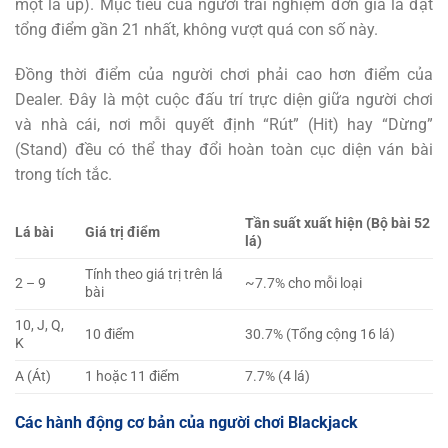
một lá úp). Mục tiêu của người trải nghiệm đơn giả là đạt
tổng điểm gần 21 nhất, không vượt quá con số này.
Đồng thời điểm của người chơi phải cao hơn điểm của
Dealer. Đây là một cuộc đấu trí trực diện giữa người chơi
và nhà cái, nơi mỗi quyết định “Rút” (Hit) hay “Dừng”
(Stand) đều có thể thay đổi hoàn toàn cục diện ván bài
trong tích tắc.
Tần suất xuất hiện (Bộ bài 52
Lá bài
Giá trị điểm
lá)
Tính theo giá trị trên lá
2 – 9
~7.7% cho mỗi loại
bài
10, J, Q,
10 điểm
30.7% (Tổng cộng 16 lá)
K
A (Át)
1 hoặc 11 điểm
7.7% (4 lá)
Các hành động cơ bản của người chơi Blackjack