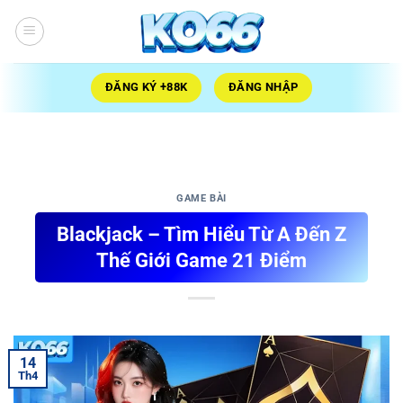
Bỏ
qua
nội
dung
ĐĂNG KÝ +88K
ĐĂNG NHẬP
GAME BÀI
Blackjack – Tìm Hiểu Từ A Đến Z
Thế Giới Game 21 Điểm
14
Th4