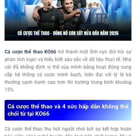
Cá cược thể thao
KO66
trở thành một lĩnh vực đòi hỏi sự
phân tích logic và hiểu biết sâu sắc về dữ liệu thực tế. Nhà
cái đã khẳng định vị thế của mình bằng hoạt động cung
cấp hệ thống cá cược minh bạch, hiện đại với tỷ lệ trả
thưởng cạnh tranh cao hơn thị trường trung bình khoảng
15%.
Cá cược thể thao và 4 sức hấp dẫn không thể
chối từ tại KO66
Cá cược thể thao thu hút người chơi bởi sự kết hợp hoàn