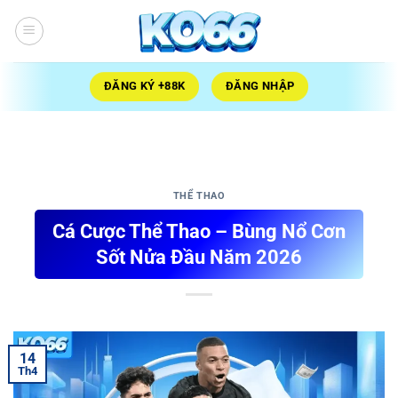
Bỏ
qua
nội
dung
ĐĂNG KÝ +88K
ĐĂNG NHẬP
THỂ THAO
Cá Cược Thể Thao – Bùng Nổ Cơn
Sốt Nửa Đầu Năm 2026
14
Th4