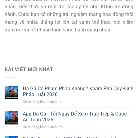
nhẫn, kiến thức và một đối tác uy tín như KO66 để đồng
hành. Chúc bạn có những trải nghiệm thăng hoa đồng thời
mang về nhiều thắng lợi lớn tại sảnh thể thao, nơi niềm
đam mê và lợi nhuận luôn song hành cùng nhau.
BÀI VIẾT MỚI NHÁT
Đá Gà Có Phạm Pháp Không? Khám Phá Quy Định
Pháp Luật 2026
Chức năng bình luận bị tắt
ở
Đá
Gà
App Đá Gà | Tải Ngay Để Xem Trực Tiếp & Cược
Có
An Toàn 2026
Phạm
Chức năng bình luận bị tắt
ở
Pháp
App
Không?
Đá