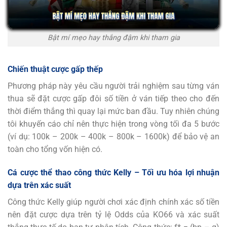
Bật mí mẹo hay thắng đậm khi tham gia
Chiến thuật cược gấp thếp
Phương pháp này yêu cầu người trải nghiệm sau từng ván
thua sẽ đặt cược gấp đôi số tiền ở ván tiếp theo cho đến
thời điểm thắng thì quay lại mức ban đầu. Tuy nhiên chúng
tôi khuyến cáo chỉ nên thực hiện trong vòng tối đa 5 bước
(ví dụ: 100k – 200k – 400k – 800k – 1600k) để bảo vệ an
toàn cho tổng vốn hiện có.
Cá cược thể thao công thức Kelly – Tối ưu hóa lợi nhuận
dựa trên xác suất
Công thức Kelly giúp người chơi xác định chính xác số tiền
nên đặt cược dựa trên tỷ lệ Odds của KO66 và xác suất