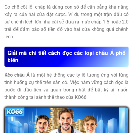
Cơ chế cốt lõi chấp là dùng con số để cân bằng khả năng
xảy ra của hai cửa đặt cược. Ví dụ trong một trận đấu có
sự chênh lệch lớn nhà cái sẽ đưa ra mức chấp 1.5 hoặc 2.0
trái để đảm bảo số tiền đổ vào hai cửa không quá chênh
lệch.
Giải mã chi tiết cách đọc các loại châu Á phổ
biến
Kèo châu Á
là một hệ thống các tỷ lệ tương ứng với từng
tình huống cụ thể trên sân cỏ. Việc nắm vững cách đọc là
bước đi đầu tiên và quan trọng nhất để bất kỳ ai muốn
thành công tại sảnh thể thao của KO66.