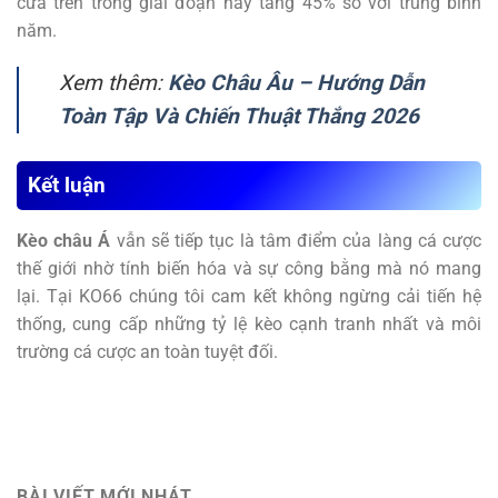
cửa trên trong giai đoạn này tăng 45% so với trung bình
năm.
Xem thêm:
Kèo Châu Âu – Hướng Dẫn
Toàn Tập Và Chiến Thuật Thắng 2026
Kết luận
Kèo châu Á
vẫn sẽ tiếp tục là tâm điểm của làng cá cược
thế giới nhờ tính biến hóa và sự công bằng mà nó mang
lại. Tại KO66 chúng tôi cam kết không ngừng cải tiến hệ
thống, cung cấp những tỷ lệ kèo cạnh tranh nhất và môi
trường cá cược an toàn tuyệt đối.
BÀI VIẾT MỚI NHÁT