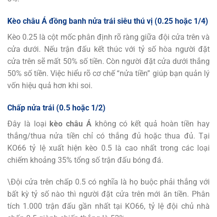
Kèo châu Á đồng banh nửa trái siêu thú vị (0.25 hoặc 1/4)
Kèo 0.25 là cột mốc phân định rõ ràng giữa đội cửa trên và
cửa dưới. Nếu trận đấu kết thúc với tỷ số hòa người đặt
cửa trên sẽ mất 50% số tiền. Còn người đặt cửa dưới thắng
50% số tiền. Việc hiểu rõ cơ chế “nửa tiền” giúp bạn quản lý
vốn hiệu quả hơn khi soi.
Chấp nửa trái (0.5 hoặc 1/2)
Đây là loại
kèo châu Á
không có kết quả hoàn tiền hay
thắng/thua nửa tiền chỉ có thắng đủ hoặc thua đủ. Tại
KO66 tỷ lệ xuất hiện kèo 0.5 là cao nhất trong các loại
chiếm khoảng 35% tổng số trận đấu bóng đá.
\Đội cửa trên chấp 0.5 có nghĩa là họ buộc phải thắng với
bất kỳ tỷ số nào thì người đặt cửa trên mới ăn tiền. Phân
tích 1.000 trận đấu gần nhất tại KO66, tỷ lệ đội chủ nhà