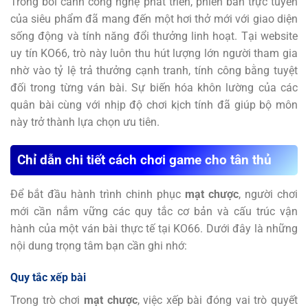
Trong bối cảnh công nghệ phát triển, phiên bản trực tuyến
của siêu phẩm đã mang đến một hơi thở mới với giao diện
sống động và tính năng đổi thưởng linh hoạt. Tại website
uy tín KO66, trò này luôn thu hút lượng lớn người tham gia
nhờ vào tỷ lệ trả thưởng cạnh tranh, tính công bằng tuyệt
đối trong từng ván bài. Sự biến hóa khôn lường của các
quân bài cùng với nhịp độ chơi kịch tính đã giúp bộ môn
này trở thành lựa chọn ưu tiên.
Chỉ dẫn chi tiết cách chơi game cho tân thủ
Để bắt đầu hành trình chinh phục
mạt chược
, người chơi
mới cần nắm vững các quy tắc cơ bản và cấu trúc vận
hành của một ván bài thực tế tại KO66. Dưới đây là những
nội dung trọng tâm bạn cần ghi nhớ:
Quy tắc xếp bài
Trong trò chơi
mạt chược
, việc xếp bài đóng vai trò quyết