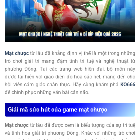
Mạt chược
từ lâu đã khẳng định vị thế là một trong những
trò chơi giải trí mang đậm tính trí tuệ và nghệ thuật từ
phương Đông. Tại các trang web hiện đại, bộ môn này
được tái hiện với giao diện đồ họa sắc nét, mang đến cho
hội viên cảm giác chân thực. Hãy cùng khám phá
KO666
để chinh phục những ván bài cân não.
Giải mã sức hút của game mạt chược
Mạt chược
từ lâu đã được xem là biểu tượng của sự trí tuệ
và tinh hoa giải trí phương Đông. Khác với những trò chơi