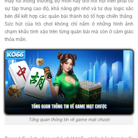
may rủi thông thường, bộ môn này đòi hỏi hội viên phải có
sự tập trung cao độ, khả năng ghi nhớ và tư duy logic sắc
bén để kết hợp các quân bài thành bộ tổ hợp chiến thắng.
Sức hút của trò chơi không chỉ nằm ở những hình ảnh
chạm khắc tinh xảo trên từng quân bài mà còn ở cảm giác
thỏa mãn.
Tổng quan thông tin về game mạt chược