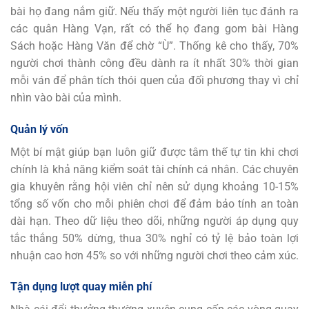
bài họ đang nắm giữ. Nếu thấy một người liên tục đánh ra
các quân Hàng Vạn, rất có thể họ đang gom bài Hàng
Sách hoặc Hàng Văn để chờ “Ù”. Thống kê cho thấy, 70%
người chơi thành công đều dành ra ít nhất 30% thời gian
mỗi ván để phân tích thói quen của đối phương thay vì chỉ
nhìn vào bài của mình.
Quản lý vốn
Một bí mật giúp bạn luôn giữ được tâm thế tự tin khi chơi
chính là khả năng kiểm soát tài chính cá nhân. Các chuyên
gia khuyên rằng hội viên chỉ nên sử dụng khoảng 10-15%
tổng số vốn cho mỗi phiên chơi để đảm bảo tính an toàn
dài hạn. Theo dữ liệu theo dõi, những người áp dụng quy
tắc thắng 50% dừng, thua 30% nghỉ có tỷ lệ bảo toàn lợi
nhuận cao hơn 45% so với những người chơi theo cảm xúc.
Tận dụng lượt quay miễn phí