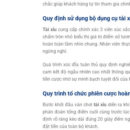
chắc giúp khách hàng tự tin tham gia chin
Quy định sử dụng bộ dụng cụ tài 
Tài xỉu
cung cấp chính xác 3 viên xúc xắ
chấm tròn nhỏ biểu thị giá trị điểm số tươ
hoàn toàn tầm nhìn chung. Nhân viên thự
ngừng nghỉ.
Quá trình xóc đĩa tuân thủ quy định ngh
cam kết độ ngẫu nhiên cao nhất thông qu
tiền cược nhờ sự minh bạch tuyệt đối của 
Quy trình tổ chức phiên cược hoà
Bước khởi đầu ván chơi
tài xỉu
diễn ra kh
phán đoán tổng điểm cuối cùng trước lúc 
định rõ ràng kéo dài đúng 20 giây đếm n
đặt tiền của toàn bộ khách.