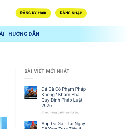
ĐĂNG KÝ +88K
ĐĂNG NHẬP
ÀI
HƯỚNG DẪN
BÀI VIẾT MỚI NHÁT
Đá Gà Có Phạm Pháp
Không? Khám Phá
Quy Định Pháp Luật
2026
Chức năng bình luận bị tắt
ở
Đá
Gà
App Đá Gà | Tải Ngay
Có