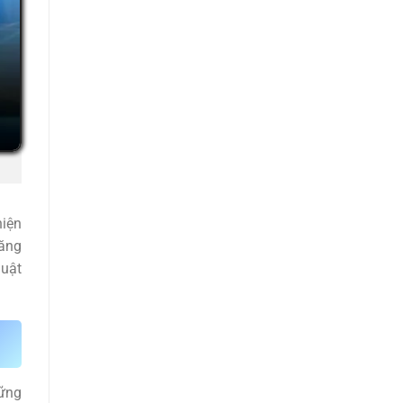
hiện
ăng
huật
vững