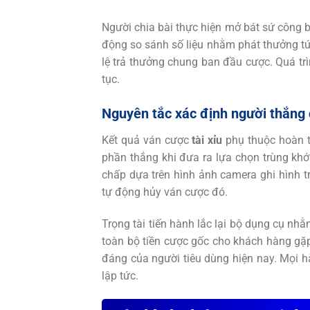
Người chia bài thực hiện mở bát sứ công 
động so sánh số liệu nhằm phát thưởng tức 
lệ trả thưởng chung ban đầu cược. Quá trìn
tục.
Nguyên tắc xác định người thắng
Kết quả ván cược
tài xỉu
phụ thuộc hoàn t
phần thắng khi đưa ra lựa chọn trùng khớ
chấp dựa trên hình ảnh camera ghi hình t
tự động hủy ván cược đó.
Trọng tài tiến hành lắc lại bộ dụng cụ n
toàn bộ tiền cược gốc cho khách hàng gặp
đáng của người tiêu dùng hiện nay. Mọi h
lập tức.