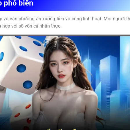
o phổ biến
 vô vàn phương án xuống tiền vô cùng linh hoạt. Mọi người 
 hợp với số vốn cá nhân thực.