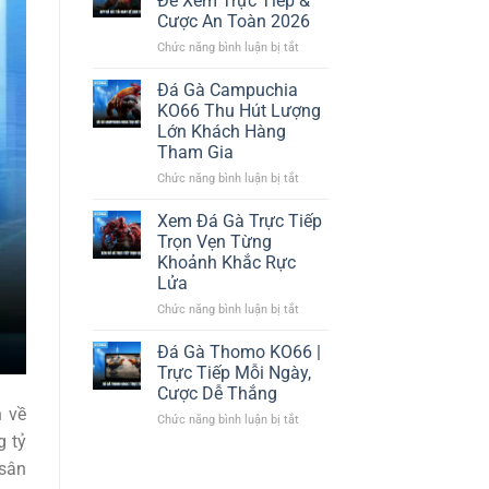
Để Xem Trực Tiếp &
Phạm
Cược An Toàn 2026
Pháp
Chức năng bình luận bị tắt
ở
Không?
App
Khám
Đá
Phá
Đá Gà Campuchia
Gà
Quy
KO66 Thu Hút Lượng
|
Định
Lớn Khách Hàng
Tải
Pháp
Tham Gia
Ngay
Luật
Để
Chức năng bình luận bị tắt
2026
ở
Xem
Đá
Trực
Gà
Xem Đá Gà Trực Tiếp
Tiếp
Campuchia
Trọn Vẹn Từng
&
KO66
Khoảnh Khắc Rực
Cược
Thu
Lửa
An
Hút
Toàn
Lượng
Chức năng bình luận bị tắt
ở
2026
Lớn
Xem
Khách
Đá
Đá Gà Thomo KO66 |
Hàng
Gà
Trực Tiếp Mỗi Ngày,
Tham
Trực
Cược Dễ Thắng
Gia
Tiếp
n về
Chức năng bình luận bị tắt
ở
Trọn
Đá
g tỷ
Vẹn
Gà
Từng
 sân
Thomo
Khoảnh