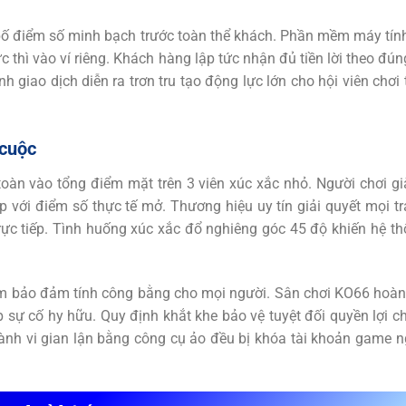
bố điểm số minh bạch trước toàn thể khách. Phần mềm máy tín
thì vào ví riêng. Khách hàng lập tức nhận đủ tiền lời theo đún
h giao dịch diễn ra trơn tru tạo động lực lớn cho hội viên chơi 
 cuộc
oàn vào tổng điểm mặt trên 3 viên xúc xắc nhỏ. Người chơi g
p với điểm số thực tế mở. Thương hiệu uy tín giải quyết mọi t
rực tiếp. Tình huống xúc xắc đổ nghiêng góc 45 độ khiến hệ t
hằm bảo đảm tính công bằng cho mọi người. Sân chơi KO66 hoàn
 sự cố hy hữu. Quy định khắt khe bảo vệ tuyệt đối quyền lợi c
ành vi gian lận bằng công cụ ảo đều bị khóa tài khoản game 