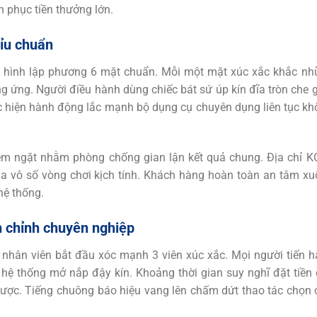
h phục tiền thưởng lớn.
xỉu chuẩn
c hình lập phương 6 mặt chuẩn. Mỗi một mặt xúc xắc khắc n
ng ứng. Người điều hành dùng chiếc bát sứ úp kín đĩa tròn che 
c hiện hành động lắc mạnh bộ dụng cụ chuyên dụng liên tục k
iêm ngặt nhằm phòng chống gian lận kết quả chung. Địa chỉ 
a vô số vòng chơi kịch tính. Khách hàng hoàn toàn an tâm x
hệ thống.
n chỉnh chuyên nghiệp
i nhân viên bắt đầu xóc mạnh 3 viên xúc xắc. Mọi người tiến 
hệ thống mở nắp đậy kín. Khoảng thời gian suy nghĩ đặt tiền
gược. Tiếng chuông báo hiệu vang lên chấm dứt thao tác chọn