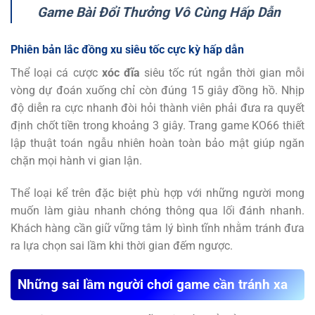
Game Bài Đổi Thưởng Vô Cùng Hấp Dẫn
Phiên bản lắc đồng xu siêu tốc cực kỳ hấp dẫn
Thể loại cá cược
xóc đĩa
siêu tốc rút ngắn thời gian mỗi
vòng dự đoán xuống chỉ còn đúng 15 giây đồng hồ. Nhịp
độ diễn ra cực nhanh đòi hỏi thành viên phải đưa ra quyết
định chốt tiền trong khoảng 3 giây. Trang game KO66 thiết
lập thuật toán ngẫu nhiên hoàn toàn bảo mật giúp ngăn
chặn mọi hành vi gian lận.
Thể loại kể trên đặc biệt phù hợp với những người mong
muốn làm giàu nhanh chóng thông qua lối đánh nhanh.
Khách hàng cần giữ vững tâm lý bình tĩnh nhằm tránh đưa
ra lựa chọn sai lầm khi thời gian đếm ngược.
Những sai lầm người chơi game cần tránh xa