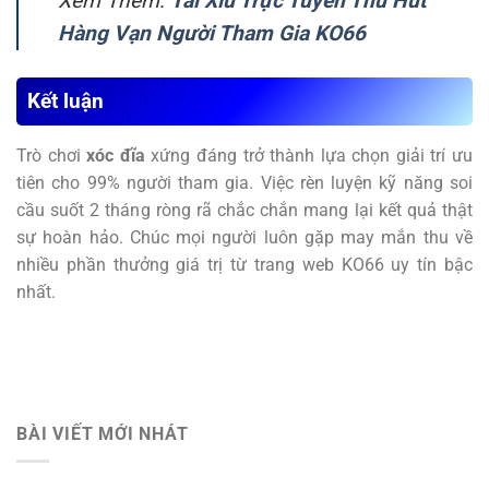
Xem Thêm:
Tài Xỉu Trực Tuyến Thu Hút
Hàng Vạn Người Tham Gia KO66
Kết luận
Trò chơi
xóc đĩa
xứng đáng trở thành lựa chọn giải trí ưu
tiên cho 99% người tham gia. Việc rèn luyện kỹ năng soi
cầu suốt 2 tháng ròng rã chắc chắn mang lại kết quả thật
sự hoàn hảo. Chúc mọi người luôn gặp may mắn thu về
nhiều phần thưởng giá trị từ trang web KO66 uy tín bậc
nhất.
BÀI VIẾT MỚI NHÁT