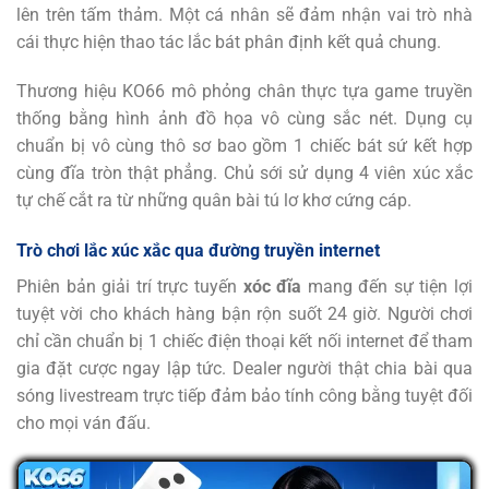
lên trên tấm thảm. Một cá nhân sẽ đảm nhận vai trò nhà
cái thực hiện thao tác lắc bát phân định kết quả chung.
Thương hiệu KO66 mô phỏng chân thực tựa game truyền
thống bằng hình ảnh đồ họa vô cùng sắc nét. Dụng cụ
chuẩn bị vô cùng thô sơ bao gồm 1 chiếc bát sứ kết hợp
cùng đĩa tròn thật phẳng. Chủ sới sử dụng 4 viên xúc xắc
tự chế cắt ra từ những quân bài tú lơ khơ cứng cáp.
Trò chơi lắc xúc xắc qua đường truyền internet
Phiên bản giải trí trực tuyến
xóc đĩa
mang đến sự tiện lợi
tuyệt vời cho khách hàng bận rộn suốt 24 giờ. Người chơi
chỉ cần chuẩn bị 1 chiếc điện thoại kết nối internet để tham
gia đặt cược ngay lập tức. Dealer người thật chia bài qua
sóng livestream trực tiếp đảm bảo tính công bằng tuyệt đối
cho mọi ván đấu.